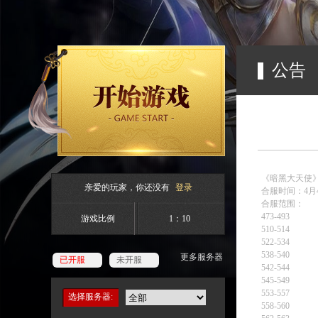
公告
《暗黑大天使
亲爱的玩家，你还没有
登录
合服时间：4月4
合服范围：
473-493
游戏比例
1：10
510-514
522-534
538-540
更多服务器
已开服
未开服
542-544
545-549
553-557
选择服务器:
558-560